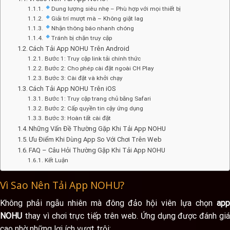
Dung lượng siêu nhẹ – Phù hợp với mọi thiết bị
Giải trí mượt mà – Không giật lag
Nhận thông báo nhanh chóng
Tránh bị chặn truy cập
Cách Tải App NOHU Trên Android
Bước 1: Truy cập link tải chính thức
Bước 2: Cho phép cài đặt ngoài CH Play
Bước 3: Cài đặt và khởi chạy
Cách Tải App NOHU Trên iOS
Bước 1: Truy cập trang chủ bằng Safari
Bước 2: Cấp quyền tin cậy ứng dụng
Bước 3: Hoàn tất cài đặt
Những Vấn Đề Thường Gặp Khi Tải App NOHU
Ưu Điểm Khi Dùng App So Với Chơi Trên Web
FAQ – Câu Hỏi Thường Gặp Khi Tải App NOHU
Kết Luận
Vì Sao Nên Tải App NOHU?
Không phải ngẫu nhiên mà đông đảo hội viên lựa chọn
app
NOHU
thay vì chơi trực tiếp trên web. Ứng dụng được đánh giá
cao nhờ những lợi ích vượt trội: