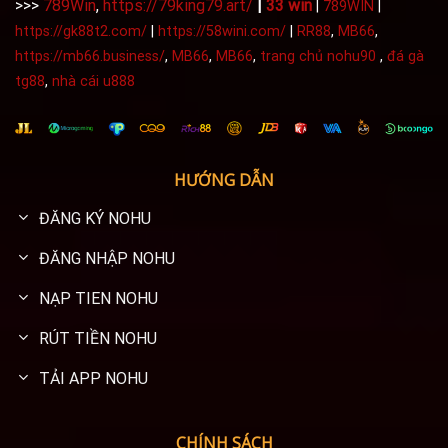
>>>
789Win
,
https://79king79.art/
|
33 win
|
789WIN
|
https://gk88t2.com/
|
https://58wini.com/
|
RR88
,
MB66
,
https://mb66.business/
,
MB66
,
MB66
,
trang chủ nohu90
,
đá gà
tg88
,
nhà cái u888
HƯỚNG DẪN
ĐĂNG KÝ NOHU
ĐĂNG NHẬP NOHU
NẠP TIEN NOHU
RÚT TIỀN NOHU
TẢI APP NOHU
CHÍNH SÁCH