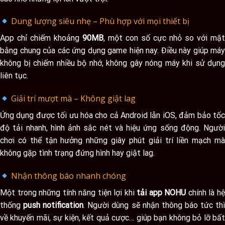
Dung lượng siêu nhẹ – Phù hợp với mọi thiết bị
App chỉ chiếm khoảng
90MB
, một con số cực nhỏ so với mặt
bằng chung của các ứng dụng game hiện nay. Điều này giúp máy
không bị chiếm nhiều bộ nhớ, không gây nóng máy khi sử dụng
liên tục.
Giải trí mượt mà – Không giật lag
Ứng dụng được tối ưu hóa cho cả Android lẫn iOS, đảm bảo tốc
độ tải nhanh, hình ảnh sắc nét và hiệu ứng sống động. Người
chơi có thể tận hưởng những giây phút giải trí liền mạch mà
không gặp tình trạng đứng hình hay giật lag.
Nhận thông báo nhanh chóng
Một trong những tính năng tiện lợi khi
tải app NOHU
chính là h
thống
push notification
. Người dùng sẽ nhận thông báo tức th
về khuyến mãi, sự kiện, kết quả cược… giúp bạn không bỏ lỡ bất