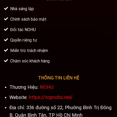
Nhà sáng lập
Chính sách bảo mật
Đối tác NOHU
Quyền riêng tư
Miễn trừ trách nhiệm
Chăm sóc khách hàng
THÔNG TIN LIÊN HỆ
Thương Hiệu:
NOHU
Website:
https://topnohu.red/
Địa chỉ: 336 đường số 22, Phường Bình Trị Đông
B, Quận Bình Tân, TP Hồ Chí Minh