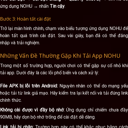
ứng dụng NOHU → nhấn
Tin cậy
.
Bước 3: Hoàn tất cài đặt
Trở lại màn hình chính, chạm vào biểu tượng ứng dụng NOHU để
hoàn tất quá trình cài đặt. Sau vài giây, bạn đã có thể đăng
nhập và trải nghiệm.
Những Vấn Đề Thường Gặp Khi Tải App NOHU
Trong một số trường hợp, người chơi có thể gặp sự cố nhỏ khi
tải app. Dưới đây là các lỗi phổ biến và cách xử lý:
File APK bị lỗi trên Android:
Nguyên nhân có thể do mạng yếu
hoặc tải từ link giả mạo. Hãy kiểm tra lại kết nối và tải đúng link
chính thức.
Không cài được vì đầy bộ nhớ:
Ứng dụng chỉ chiếm chưa đầy
90MB, hãy dọn bộ nhớ trống để cài đặt dễ dàng.
Link tải bị chặn:
Trường hợp này có thể khắc phục bằng cách